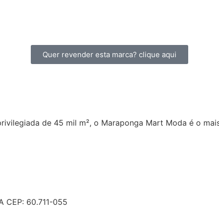
Quer revender esta marca? clique aqui
privilegiada de 45 mil m², o Maraponga Mart Moda é o ma
 CEP: 60.711-055