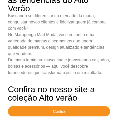
as tendências do Alto
Verão
Re
Buscando se diferenciar no mercado da moda,
Na
E
conquistar novos clientes e fidelizar quem já compra
06/
0
com você?
PRÓXI
No Maraponga Mart Moda, você encontra uma
Carnaval 
variedade de marcas e segmentos que unem
qualidade premium, design atualizado e tendências
que vendem.
De moda feminina, masculina e jeanswear a calçados,
bolsas e acessórios — aqui você descobre
fornecedores que transformam estilo em resultado.
Confira no nosso site a
coleção Alto verão
Confira