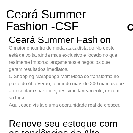
Ceará Summer
Fashion -CSF
C
Ceará Summer Fashion
Ca
C
O maior encontro de moda atacadista do Nordeste
Re
está de volta, ainda mais exclusivo e focado no que
26/
F
-
realmente importa: lançamentos e negócios que
geram resultados imediatos.
2
O Shopping Maraponga Mart Moda se transforma no
palco do Alto Verão, reunindo mais de 300 marcas que
Fe
B
apresentam suas coleções simultaneamente, em um
d
só lugar.
M
0
Aqui, cada visita é uma oportunidade real de crescer.
d
Fo
Renove seu estoque com
–
F
29/