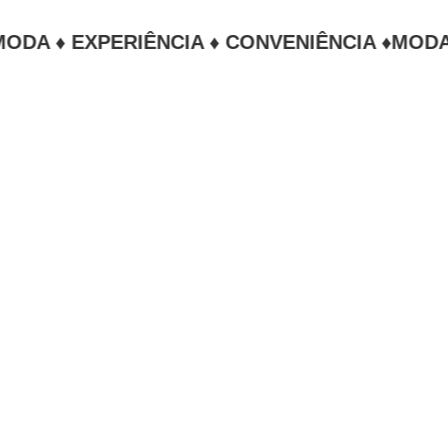
 EXPERIÊNCIA ♦ CONVENIÊNCIA ♦
MODA ♦ EXP
or forma.
 estar bem localizado faz toda a diferença.
exo Maraponga MartModa, em uma das regiões mais estratég
ntros de eventos, aeroportos, rodoviária e diversos pontos 
 com uma estrutura completa para descansar com conforto 