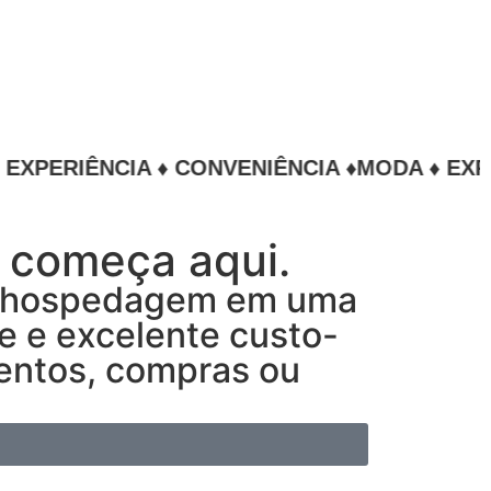
IÊNCIA ♦ CONVENIÊNCIA ♦
MODA ♦ EXPERIÊNC
 começa aqui.
de hospedagem em uma
de e excelente custo-
ventos, compras ou