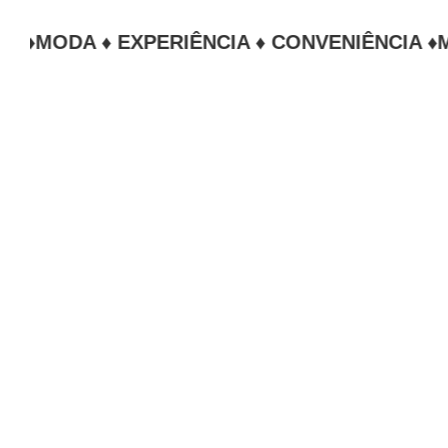
DA ♦ EXPERIÊNCIA ♦ CONVENIÊNCIA ♦
MODA ♦
Fortaleza da melh
Independentemente do motivo da sua viagem,
O Mart Hotel está situado dentro do compl
acesso às principais avenidas da cidade, ce
Além da excelente localização, você conta
praticidade.